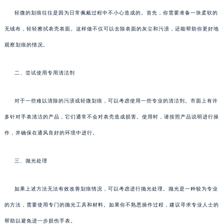
轻微的划痕往往是因为日常佩戴过程中不小心造成的。首先，你需要准备一块柔软的
无绒布，轻轻擦拭表壳表面。这样做不仅可以去除表面的灰尘和污渍，还能帮助你更好地
观察划痕的情况。
二、尝试使用专用清洁剂
对于一些难以清除的污渍或轻微划痕，可以考虑使用一些专业的清洁剂。市面上有许
多针对手表清洁的产品，它们通常不会对表壳造成损害。使用时，请按照产品说明进行操
作，并确保在通风良好的环境中进行。
三、抛光处理
如果上述方法无法有效改善划痕情况，可以考虑进行抛光处理。抛光是一种较为专业
的方法，需要使用专门的抛光工具和材料。如果你不熟悉操作过程，建议寻求专业人士的
帮助以避免进一步损伤手表。