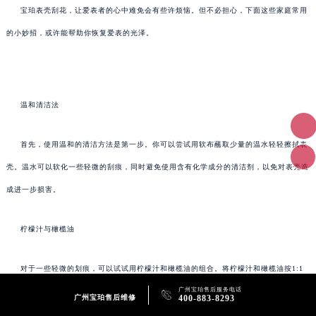
宝珀表壳刮花，让爱表者的心中难免会有些许烦恼。但不必担心，下面这些家庭常用
的小妙招，或许能帮助你恢复爱表的光泽。
温和清洁法
首先，使用温和的清洁方法是第一步。你可以尝试用软布蘸取少量的温水轻轻擦拭表
壳。温水可以软化一些轻微的刮痕，同时避免使用含有化学成分的清洁剂，以免对表壳造
成进一步损害。
柠檬汁与橄榄油
对于一些轻微的划痕，可以试试用柠檬汁和橄榄油的组合。将柠檬汁和橄榄油按1:1
广州宝珀售后服务电话
的比例混合，然后用棉签蘸取少量混合液轻轻擦拭划痕处。柠檬中的酸性成分可以帮助去

广州宝珀售后维修
400-883-8293
除氧化层，而橄榄油则能为表壳提供一层保护膜。等待几分钟后用干净的软布擦干即可。