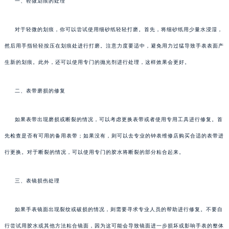
一、轻微划痕的处理
对于轻微的划痕，你可以尝试使用细砂纸轻轻打磨。首先，将细砂纸用少量水浸湿，
然后用手指轻轻按压在划痕处进行打磨。注意力度要适中，避免用力过猛导致手表表面产
生新的划痕。此外，还可以使用专门的抛光剂进行处理，这样效果会更好。
二、表带磨损的修复
如果表带出现磨损或断裂的情况，可以考虑更换表带或者使用专用工具进行修复。首
先检查是否有可用的备用表带；如果没有，则可以去专业的钟表维修店购买合适的表带进
行更换。对于断裂的情况，可以使用专门的胶水将断裂的部分粘合起来。
三、表镜损伤处理
如果手表镜面出现裂纹或破损的情况，则需要寻求专业人员的帮助进行修复。不要自
行尝试用胶水或其他方法粘合镜面，因为这可能会导致镜面进一步损坏或影响手表的整体