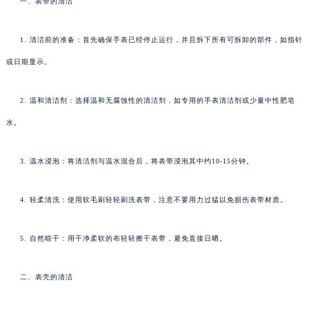
一、表带的清洁
1. 清洁前的准备：首先确保手表已经停止运行，并且拆下所有可拆卸的部件，如指针
或日期显示。
2. 温和清洁剂：选择温和无腐蚀性的清洁剂，如专用的手表清洁剂或少量中性肥皂
水。
3. 温水浸泡：将清洁剂与温水混合后，将表带浸泡其中约10-15分钟。
4. 轻柔清洗：使用软毛刷轻轻刷洗表带，注意不要用力过猛以免损伤表带材质。
5. 自然晾干：用干净柔软的布轻轻擦干表带，避免直接日晒。
二、表壳的清洁