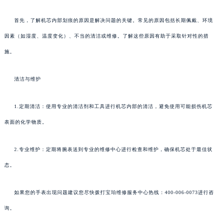
首先，了解机芯内部划痕的原因是解决问题的关键。常见的原因包括长期佩戴、环境
因素（如湿度、温度变化）、不当的清洁或维修。了解这些原因有助于采取针对性的措
施。
清洁与维护
1.定期清洁：使用专业的清洁剂和工具进行机芯内部的清洁，避免使用可能损伤机芯
表面的化学物质。
2.专业维护：定期将腕表送到专业的维修中心进行检查和维护，确保机芯处于最佳状
态。
如果您的手表出现问题建议您尽快拨打宝珀维修服务中心热线：400-006-0073进行咨
询。