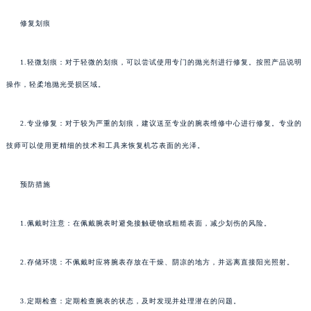
修复划痕
1.轻微划痕：对于轻微的划痕，可以尝试使用专门的抛光剂进行修复。按照产品说明
操作，轻柔地抛光受损区域。
2.专业修复：对于较为严重的划痕，建议送至专业的腕表维修中心进行修复。专业的
技师可以使用更精细的技术和工具来恢复机芯表面的光泽。
预防措施
1.佩戴时注意：在佩戴腕表时避免接触硬物或粗糙表面，减少划伤的风险。
2.存储环境：不佩戴时应将腕表存放在干燥、阴凉的地方，并远离直接阳光照射。
3.定期检查：定期检查腕表的状态，及时发现并处理潜在的问题。