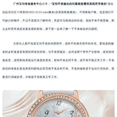
广州宝珀维修
服务中心
分享：“
宝珀手表磁化的问题都是哪些原因所导致的
”现在
说起宝珀五十噚系列5005-0153-naba腕表(深潜器限量腕表)，可谓家喻户晓，也是我们不
可缺少的物件，不过不是因为了解时间，而是作为装饰品的价值。假如手表不慎受磁，那
么走时异常就是其最直观的影响，那下面一起来了解一下手表磁化的问题吧。
大部分人都不知道宝珀手表的内部部件，或听不到相关部件的名词。要知道机械
表的走时速度是靠摆轮和游丝控制，当手表受磁后，会对这两个零件产生影响，使齿轮转
速改变，进而影响系统运行速度的变化，影响手表走时不准，使手表不能正常工作；手表
游丝的有效长度也将受到影响从而导致手表走时不准。手表的磁铁是不会自行消失的，需
要进行消磁处理，才能使手表恢复正常工作。